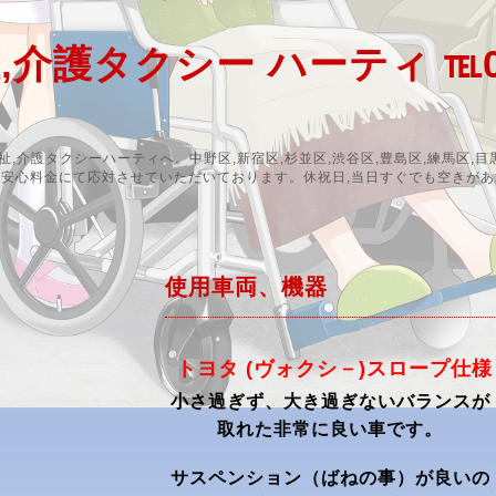
護タクシー ハーティ ℡070-
介護タクシーハーティへ。中野区,新宿区,杉並区,渋谷区,豊島区,練馬区,目黒区
遇,安心料金にて応対させていただいております。休祝日,当日すぐでも空きが
使用車両、機器
トヨタ (ヴォクシ－)スロープ仕様
小さ過ぎず、大き過ぎないバランスが
取れた非常に良い車です。
サスペンション（ばねの事）が良いの