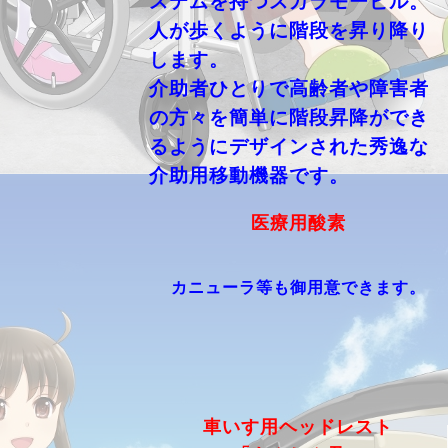
ステムを持つスカラモービル。
人が歩くように階段を昇り降り
します。
介助者ひとりで高齢者や障害者
の方々を簡単に階段昇降ができ
るようにデザインされた秀逸な
介助用移動機器です。
医療用酸素
カニューラ等も御用意できます。
車いす用ヘッドレスト