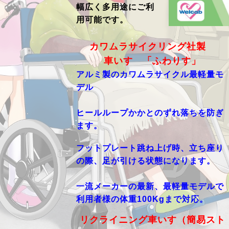
幅広く多用途にご利
用可能です。
カワムラサイクリング社製
車いす 「ふわりす」
アルミ製のカワムラサイクル最軽量モ
デル
ヒールループかかとのずれ落ちを防ぎ
ます。
フットプレート跳ね上げ時、立ち座り
の際、足が引ける状態になります。
一流メーカーの最新、最軽量モデルで
利用者様の体重100Kgまで対応。
リクライニング車いす（簡易スト