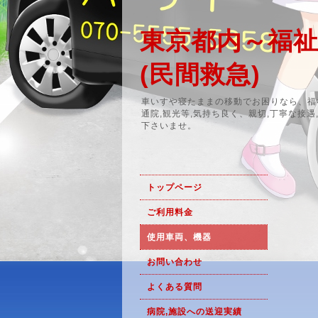
東京都内～福祉,介
(民間救急)
車いすや寝たままの移動でお困りなら、福祉,
通院,観光等,気持ち良く、親切,丁寧な接
下さいませ。
トップページ
ご利用料金
使用車両、機器
お問い合わせ
よくある質問
病院,施設への送迎実績