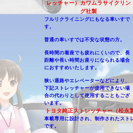
レッチャー）カワムラサイクリン
グ社
製
フルリクライニングにもなる車いすで
す。
普通の車いすでは不安な状態の方。
長時間の着座でも疲れにくいので、長
距離や長い時間お座りになられる場合
におすすめいたします。
狭い通路やエレベーターなどにより、
下記
ストレッチャーが使用できない場
合の
代わりとして使用することもござ
います。
トヨタ純正ストレッチャー（松永
車載専用に設計され、制作されたスト
です。