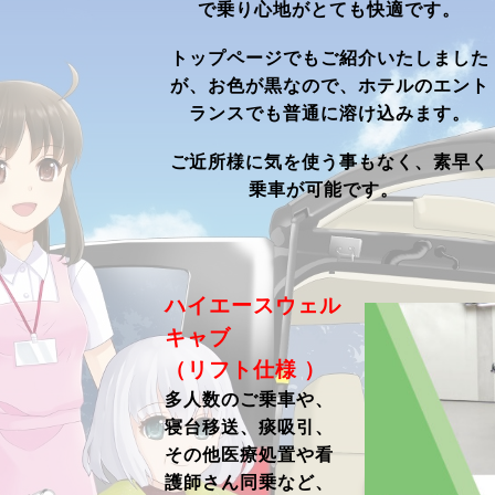
で乗り心地がとても快適です。
トップページでもご紹介いたしました
が、お色が黒なので、ホテルのエント
ランスでも
普通に溶け込みます。
ご近所様に気を使う事もなく、素早く
乗車が可能です。
ハイエースウェル
キャブ
（リフト仕様 ）
多人数のご乗車や、
寝台移送、痰吸引、
その他医療処置や看
護師さん同乗など、