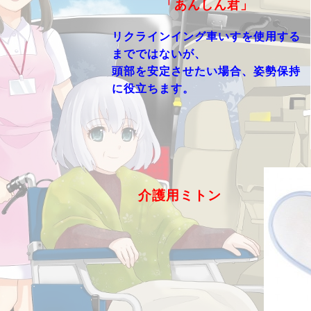
「あんしん君」
リクラインイング車いすを使用する
までではないが、
頭部を安定させたい場合、姿勢保持
に役立ちます。
介護用ミトン