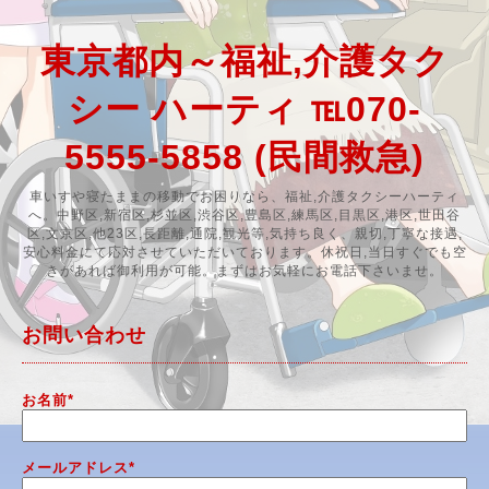
東京都内～福祉,介護タク
シー ハーティ ℡070-
5555-5858 (民間救急)
車いすや寝たままの移動でお困りなら、福祉,介護タクシーハーティ
へ。中野区,新宿区,杉並区,渋谷区,豊島区,練馬区,目黒区,港区,世田谷
区,文京区,他23区,長距離,通院,観光等,気持ち良く、親切,丁寧な接遇,
安心料金にて応対させていただいております。休祝日,当日すぐでも空
きがあれば御利用が可能。まずはお気軽にお電話下さいませ。
お問い合わせ
お名前
*
メールアドレス
*