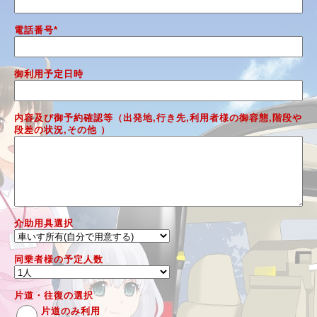
電話番号
*
御利用予定日時
内容及び御予約確認等（出発地,行き先,利用者様の御容態,階段や
段差の状況,その他 ）
介助用具選択
同乗者様の予定人数
片道・往復の選択
片道のみ利用